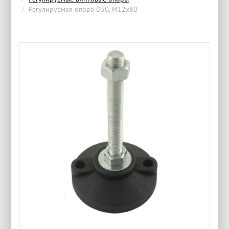
Регулируемая опора D50, М12х80