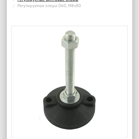
Регулируемая опора D60, М8х80