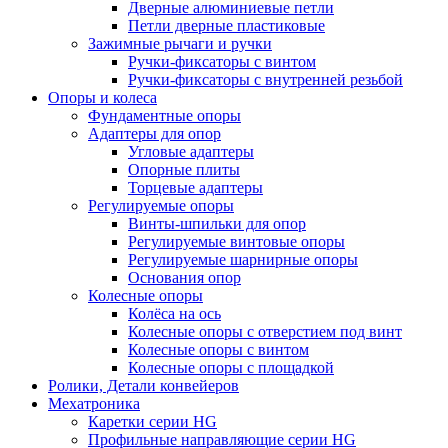
Дверные алюминиевые петли
Петли дверные пластиковые
Зажимные рычаги и ручки
Ручки-фиксаторы c винтом
Ручки-фиксаторы c внутренней резьбой
Опоры и колеса
Фундаментные опоры
Адаптеры для опор
Угловые адаптеры
Опорные плиты
Торцевые адаптеры
Регулируемые опоры
Винты-шпильки для опор
Регулируемые винтовые опоры
Регулируемые шарнирные опоры
Основания опор
Колесные опоры
Колёса на ось
Колесные опоры с отверстием под винт
Колесные опоры с винтом
Колесные опоры с площадкой
Ролики, Детали конвейеров
Мехатроника
Каретки серии HG
Профильные направляющие серии HG