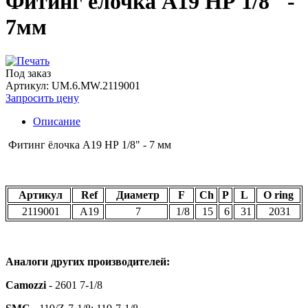
Фитинг ёлочка A19 НР 1/8" -
7мм
Под заказ
Артикул: UM.6.MW.2119001
Запросить цену
Описание
Фитинг ёлочка A19 НР 1/8" - 7 мм
Артикул
Ref
Диаметр
F
Ch
P
L
O ring
2119001
A19
7
1/8
15
6
31
2031
Аналоги других производителей:
Camozzi
- 2601 7-1/8