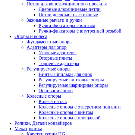
Петли для конструкционного профиля
Дверные алюминиевые петли
Петли дверные пластиковые
Зажимные рычаги и ручки
Ручки-фиксаторы c винтом
Ручки-фиксаторы c внутренней резьбой
Опоры и колеса
Фундаментные опоры
Адаптеры для опор
Угловые адаптеры
Опорные плиты
Торцевые адаптеры
Регулируемые опоры
Винты-шпильки для опор
Регулируемые винтовые опоры
Регулируемые шарнирные опоры
Основания опор
Колесные опоры
Колёса на ось
Колесные опоры с отверстием под винт
Колесные опоры с винтом
Колесные опоры с площадкой
Ролики, Детали конвейеров
Мехатроника
Каретки серии HG