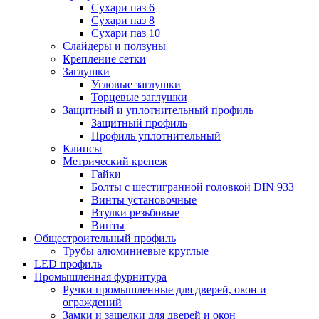
Сухари паз 6
Сухари паз 8
Сухари паз 10
Слайдеры и ползуны
Крепление сетки
Заглушки
Угловые заглушки
Торцевые заглушки
Защитный и уплотнительный профиль
Защитный профиль
Профиль уплотнительный
Клипсы
Метрический крепеж
Гайки
Болты с шестигранной головкой DIN 933
Винты установочные
Втулки резьбовые
Винты
Общестроительный профиль
Трубы алюминиевые круглые
LED профиль
Промышленная фурнитура
Ручки промышленные для дверей, окон и
ограждений
Замки и защелки для дверей и окон