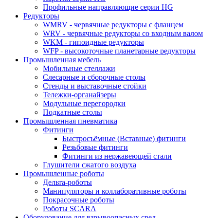
Профильные направляющие серии HG
Редукторы
WMRV - червячные редукторы с фланцем
WRV - червячные редукторы со входным валом
WKM - гипоидные редукторы
WFP - высокоточные планетарные редукторы
Промышленная мебель
Мобильные стеллажи
Слесарные и сборочные столы
Стенды и выставочные стойки
Тележки-органайзеры
Модульные перегородки
Подкатные столы
Промышленная пневматика
Фитинги
Быстросъёмные (Вставные) фитинги
Резьбовые фитинги
Фитинги из нержавеющей стали
Глушители сжатого воздуха
Промышленные роботы
Дельта-роботы
Манипуляторы и коллаборативные роботы
Покрасочные роботы
Роботы SCARA
Оборудование для взрывоопасных сред