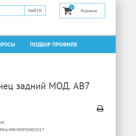
0
ПРОСЫ
ПОДБОР ПРОФИЛЯ
нец задний МОД. AB7
каз
 UM.6.MW.W0950402017