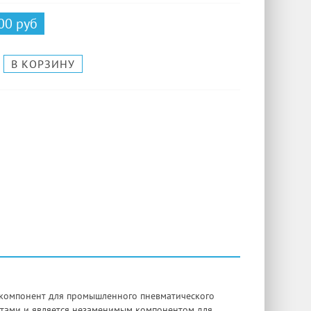
00 руб
 компонент для промышленного пневматического
тами и является незаменимым компонентом для