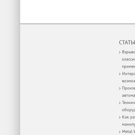
СТАТЬ
Взрыв
класси
приме
Интера
возмо
Произв
автом
Технич
оборуд
Как р
манип
Metal 