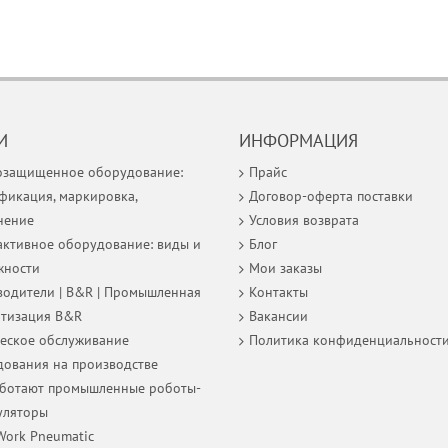
И
ИНФОРМАЦИЯ
озащищенное оборудование:
Прайс
фикация, маркировка,
Договор-оферта поставки
нение
Условия возврата
ктивное оборудование: виды и
Блог
жности
Мои заказы
одители | B&R | Промышленная
Контакты
атизация B&R
Вакансии
еское обслуживание
Политика конфиденциальност
ования на производстве
аботают промышленные роботы-
уляторы
Work Pneumatic