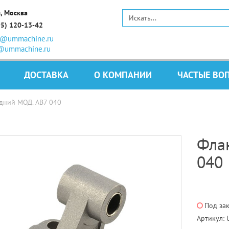
, Москва
95) 120-13-42
s@ummachine.ru
@ummachine.ru
ДОСТАВКА
О КОМПАНИИ
ЧАСТЫЕ ВО
дний МОД. AB7 040
Фла
040
Под за
Артикул: