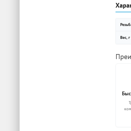
Хара
Резьб
Вес, г
Преи
Быс
Т
ком