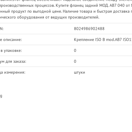
производственных процессов. Купите фланец задний МОД. AB7 040 от
енный продукт по выгодной цене. Наличие товара и быстрая доставка
ического оборудования от ведущих производителей.
N:
8024986902488
е описание:
Крепление ISO B mod.AB7 ISO
 в упаковке:
0
м для заказа:
0
а измерения:
штуки