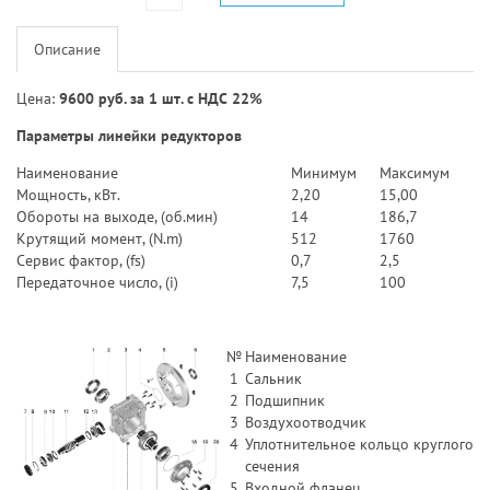
Описание
Цена:
9600 руб. за 1 шт. с НДС 22%
Параметры линейки редукторов
Наименование
Минимум
Максимум
Мощность, кВт.
2,20
15,00
Обороты на выходе, (об.мин)
14
186,7
Крутящий момент, (N.m)
512
1760
Сервис фактор, (fs)
0,7
2,5
Передаточное число, (i)
7,5
100
№
Наименование
1
Сальник
2
Подшипник
3
Воздухоотводчик
4
Уплотнительное кольцо круглого
сечения
5
Входной фланец