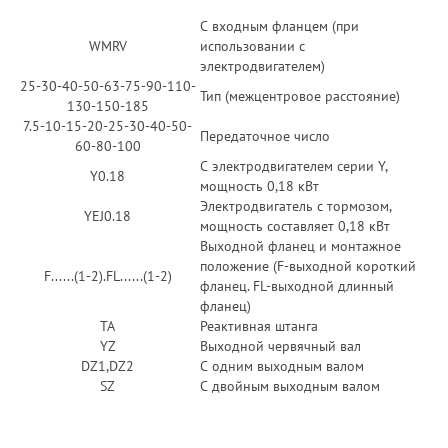
С входным фланцем (при
WMRV
использовании с
электродвигателем)
25-30-40-50-63-75-90-110-
Тип (межцентровое расстояние)
130-150-185
7.5-10-15-20-25-30-40-50-
Передаточное число
60-80-100
С электродвигателем серии Y,
Y0.18
мощность 0,18 кВт
Электродвигатель с тормозом,
YEJ0.18
мощность составляет 0,18 кВт
Выходной фланец и монтажное
положение (F-выходной короткий
F......(1-2).FL......(1-2)
фланец. FL-выходной длинный
фланец)
TA
Реактивная штанга
YZ
Выходной червячный вал
DZ1,DZ2
С одним выходным валом
SZ
С двойным выходным валом