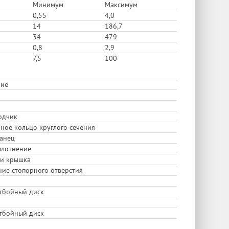
Минимум
Максимум
0,55
4,0
14
186,7
34
479
0,8
2,9
7,5
100
ие
одчик
ное кольцо круглого сечения
анец
плотнение
 и крышка
ие стопорного отверстия
тбойный диск
тбойный диск