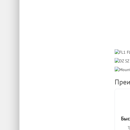
Преи
Быс
Т