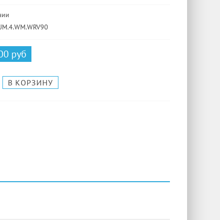
чии
 UM.4.WM.WRV90
00 руб