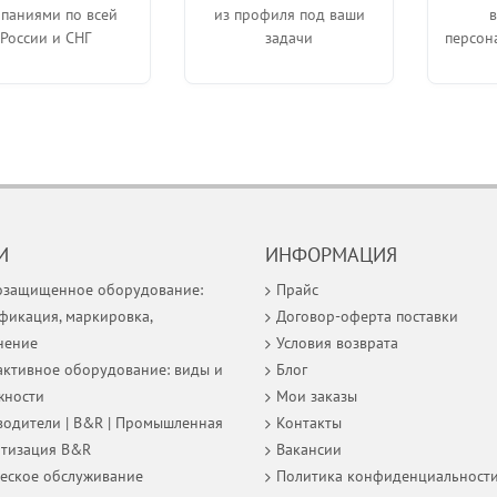
паниями по всей
из профиля под ваши
России и СНГ
задачи
персон
И
ИНФОРМАЦИЯ
озащищенное оборудование:
Прайс
фикация, маркировка,
Договор-оферта поставки
нение
Условия возврата
ктивное оборудование: виды и
Блог
жности
Мои заказы
одители | B&R | Промышленная
Контакты
атизация B&R
Вакансии
еское обслуживание
Политика конфиденциальност