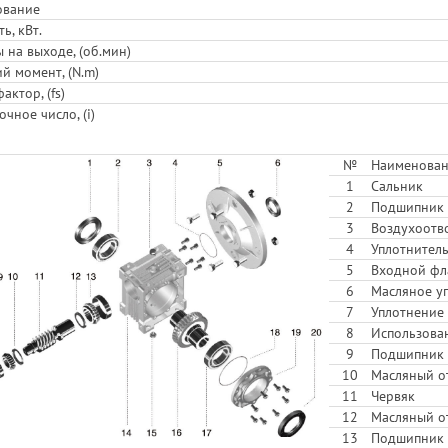
ование
ь, кВт.
 на выходе, (об.мин)
й момент, (N.m)
актор, (fs)
чное число, (i)
№
Наименован
1
Сальник
2
Подшипник
3
Воздухоотв
4
Уплотнитель
5
Входной фл
6
Масляное у
7
Уплотнение
8
Использован
9
Подшипник
10
Масляный о
11
Червяк
12
Масляный о
13
Подшипник