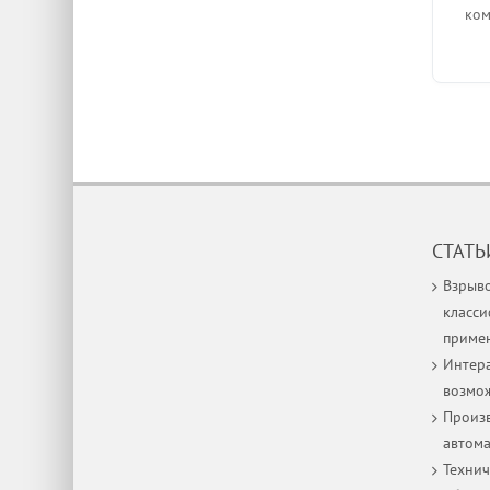
ком
СТАТЬ
Взрыв
класси
приме
Интера
возмо
Произв
автом
Технич