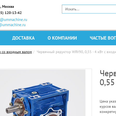
, Москва
95) 120-13-42
s@ummachine.ru
@ummachine.ru
ДОСТАВКА
О КОМПАНИИ
ЧАСТЫЕ ВО
ы со входным валом
Червячный редуктор WRV90, 0,55 - 4 кВт с вхо
Чер
0,55
Цена указ
курсов ва
конкретн