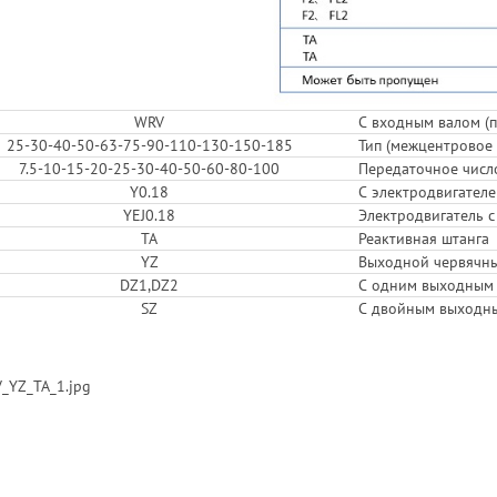
WRV
С входным валом (п
25-30-40-50-63-75-90-110-130-150-185
Тип (межцентровое 
7.5-10-15-20-25-30-40-50-60-80-100
Передаточное числ
Y0.18
С электродвигателе
YEJ0.18
Электродвигатель с
TA
Реактивная штанга
YZ
Выходной червячны
DZ1,DZ2
С одним выходным
SZ
С двойным выходн